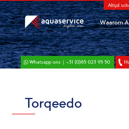
Altijd sc
Waarom Aq
Whatsapp ons | +31 (0)85 023 95 50
Hu
Torqeedo