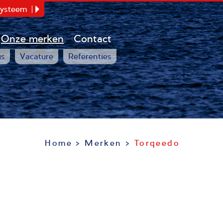
Systeem
Onze merken
Contact
us
Vacature
Referenties
Home
>
Merken
>
Torqeedo