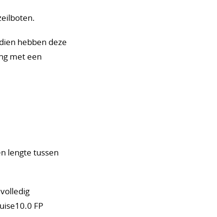
zeilboten.
endien hebben deze
ing met een
n lengte tussen
volledig
ruise10.0 FP