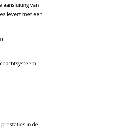
 aansluiting van
ies levert met een
en
schachtsysteem.
prestaties in de