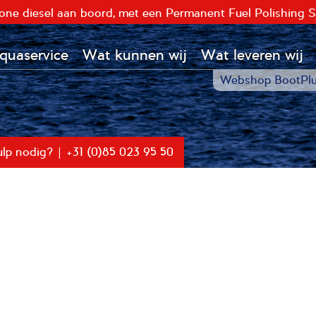
hone diesel aan boord, met een Permanent Fuel Polishing 
uaservice
Wat kunnen wij
Wat leveren wij
Webshop BootPl
lp nodig? | +31 (0)85 023 95 50